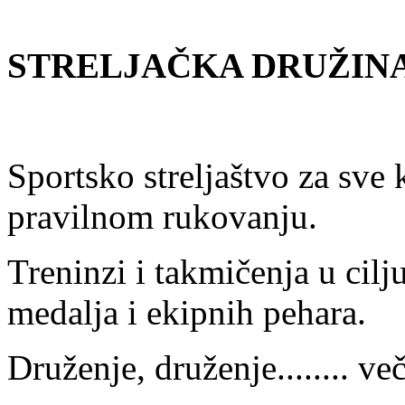
STRELJAČKA DRUŽINA 
Sportsko streljaštvo za sve 
pravilnom rukovanju.
Treninzi i takmičenja u cilj
medalja i ekipnih pehara.
Druženje, druženje........ ve