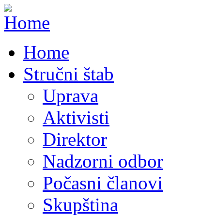
Home
Stručni štab
Uprava
Aktivisti
Direktor
Nadzorni odbor
Počasni članovi
Skupština