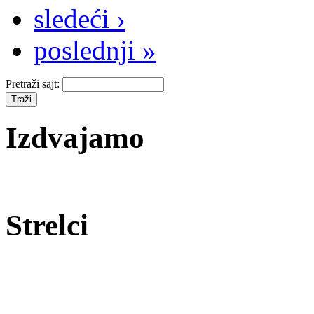
sledeći ›
poslednji »
Pretraži sajt:
Izdvajamo
Strelci