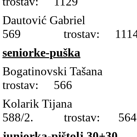
trostav: 1129
Dautović Gabriel
569 trostav: 111
seniorke-puška
Bogatinovski Taš
trostav: 566
Kolarik Tijana 
588/2. trostav: 564
juniorka-pištolj 30+30