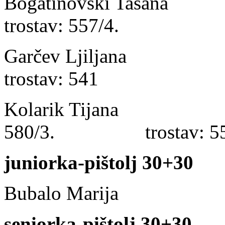
Bogatinovski Ta
trostav: 557/4.
Garčev Ljiljan
trostav: 541
Kolarik Tijana le
580/3. trostav: 55
juniorka-pištolj 30+30
Bubalo Marija 5
seniorka-pištolj 30+30