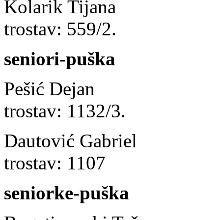
Kolarik Tijana
trostav: 559/2.
seniori-puška
Pešić Dejan l
trostav: 1132/3.
Dautović Gabri
trostav: 1107
seniorke-puška