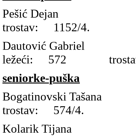
Pešić Dejan l
trostav: 1152/4.
Dautović Gabri
ležeći: 572 trosta
seniorke-puška
Bogatinovski Taš
trostav: 574/4.
Kolarik Tijana 