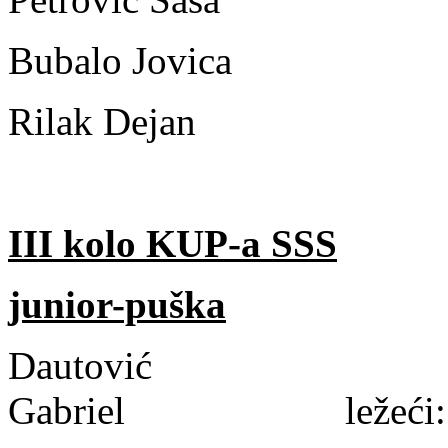
Bubalo Jovica 5
Rilak Dejan 5
III kolo KUP-a SSS
junior-puška
Dautović
Gabriel ležeći: 