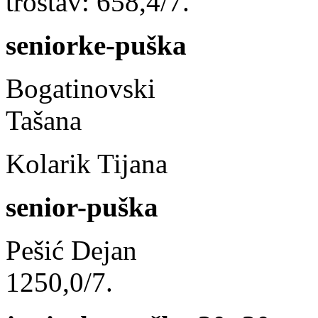
trostav: 658,4/7.
seniorke-puška
Bogatinovski
Tašana tros
Kolarik Tijana lež
senior-puška
Pešić Dej
1250,0/7.