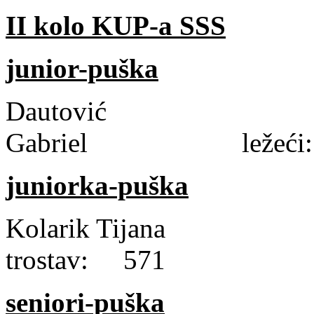
II kolo KUP-a SSS
junior-puška
Dautović
Gabriel ležeći: 
juniorka-puška
Kolarik Tijana 
trostav: 571
seniori-puška