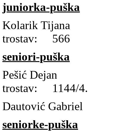
juniorka-puška
Kolarik Tijana 
trostav: 566
seniori-puška
Pešić Dejan l
trostav: 1144/4.
Dautović Gabri
seniorke-puška